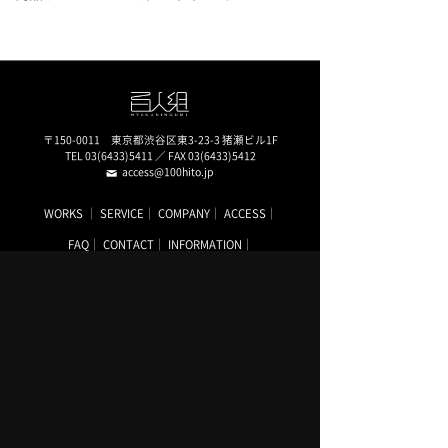
〒150-0011 東京都渋谷区東3-23-3 猪瀬ビル1F
TEL 03(6433)5411 ／ FAX 03(6433)5412
access@100hito.jp
WORKS
SERVICE
COMPANY
ACCESS
FAQ
CONTACT
INFORMATION
PRIVACY POLISY
USER POLISY
お気軽にお問い合せください
03-6433-5411
［受付時間 平日10:00～18:00］
お問い合わせ