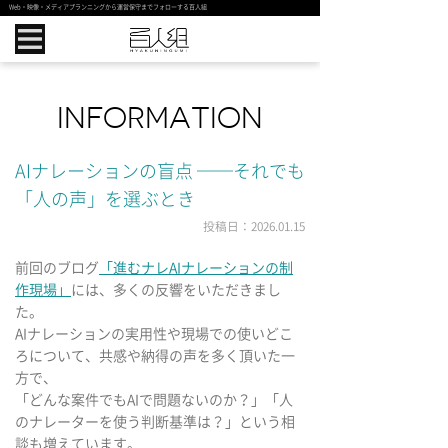
Web・映像・メディアプランニングから運営保守までフォローする百人組
INFORMATION
AIナレーションの盲点 ──それでも
「人の声」を選ぶとき
投稿日：2026.01.15
前回のブログ
「進むナレAIナレーションの制
作現場」
には、多くの反響をいただきまし
た。
AIナレーションの実用性や現場での使いどこ
ろについて、共感や納得の声を多く頂いた一
方で、
「どんな案件でもAIで問題ないのか？」「人
のナレーターを使う判断基準は？」という相
談も増えています。