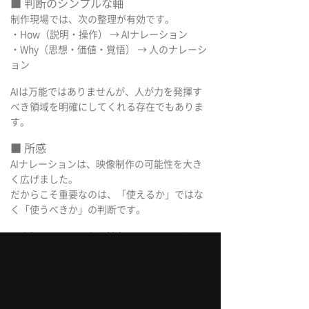
■ 判断のシンプルな軸
制作現場では、次の整理が有効です。
・How（説明・操作） → AIナレーション
・Why（思想・価値・覚悟） → 人のナレーシ
ョン
AIは万能ではありませんが、人が力を発揮す
べき領域を明確にしてくれる存在でもありま
す。
■ 所感
AIナレーションは、映像制作の可能性を大き
く広げました。
だからこそ重要なのは、「使えるか」ではな
く「使うべきか」の判断です。
百人組では、AIと人を対立させるのではな
く、
目的に応じて最適な声を設計することを大切
にしています。