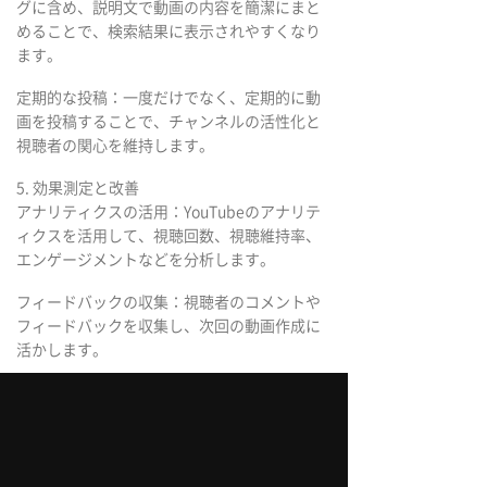
グに含め、説明文で動画の内容を簡潔にまと
めることで、検索結果に表示されやすくなり
ます。
定期的な投稿：一度だけでなく、定期的に動
画を投稿することで、チャンネルの活性化と
視聴者の関心を維持します。
5. 効果測定と改善
アナリティクスの活用：YouTubeのアナリテ
ィクスを活用して、視聴回数、視聴維持率、
エンゲージメントなどを分析します。
フィードバックの収集：視聴者のコメントや
フィードバックを収集し、次回の動画作成に
活かします。
改善点の特定：分析結果やフィードバックを
基に、動画の内容や制作方法を改善していき
ます。
まとめ